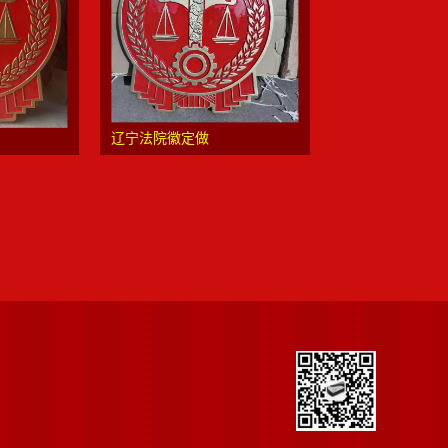
辽宁法院徽定做