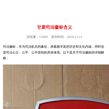
甘肃联系我们
甘肃司法徽标含义
浏览量：11609
发布时间：2024-12-11
司法徽标，作为司法机关的象征，承载着丰富的历史和文化内涵，同时也
是司法公正、公平、公开原则的具体体现。以下是关于司法徽标的详细解
释：