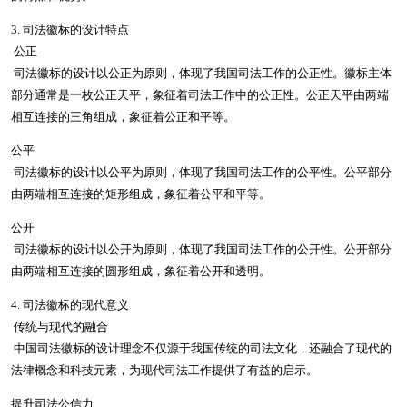
3. 司法徽标的设计特点
公正
司法徽标的设计以公正为原则，体现了我国司法工作的公正性。徽标主体
部分通常是一枚公正天平，象征着司法工作中的公正性。公正天平由两端
相互连接的三角组成，象征着公正和平等。
公平
司法徽标的设计以公平为原则，体现了我国司法工作的公平性。公平部分
由两端相互连接的矩形组成，象征着公平和平等。
公开
司法徽标的设计以公开为原则，体现了我国司法工作的公开性。公开部分
由两端相互连接的圆形组成，象征着公开和透明。
4. 司法徽标的现代意义
传统与现代的融合
中国司法徽标的设计理念不仅源于我国传统的司法文化，还融合了现代的
法律概念和科技元素，为现代司法工作提供了有益的启示。
提升司法公信力