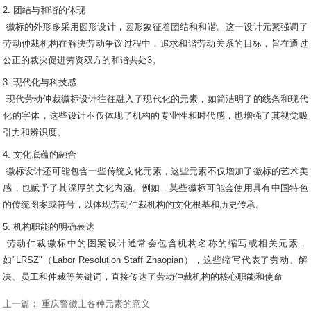
2. 团结与和谐的体现
徽标的外形多采用圆形设计，圆形象征着团结和和谐。这一设计元素强调了
劳动仲裁机构在解决劳动争议过程中，追求和谐劳动关系的目标，旨在通过
公正的裁决促进劳资双方的和谐共处3。
3. 现代化与科技感
现代劳动仲裁徽标设计往往融入了现代化的元素，如简洁明了的线条和现代
化的字体，这些设计不仅体现了机构的专业性和时代感，也增强了其视觉吸
引力和辨识度。
4. 文化底蕴的融合
徽标设计还可能包含一些传统文化元素，这些元素不仅增加了徽标的艺术美
感，也赋予了其深厚的文化内涵。例如，某些徽标可能会使用具有中国特色
的传统图案或符号，以体现劳动仲裁机构的文化根基和历史传承。
5. 机构职能的明确表达
劳动仲裁徽标中的图案设计通常会包含机构名称的缩写或相关元素，
如"LRSZ"（Labor Resolution Staff Zhaopian），这些缩写代表了劳动、解
决、员工和仲裁等关键词，直接传达了劳动仲裁机构的核心职能和使命
上一篇：
重庆警徽上各种元素的意义